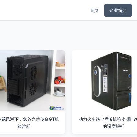
首页
企业简介
主题风潮下，鑫谷光荣使命GT机
动力火车绝尘盾i8机箱 外观与
箱赏析
的深度解析