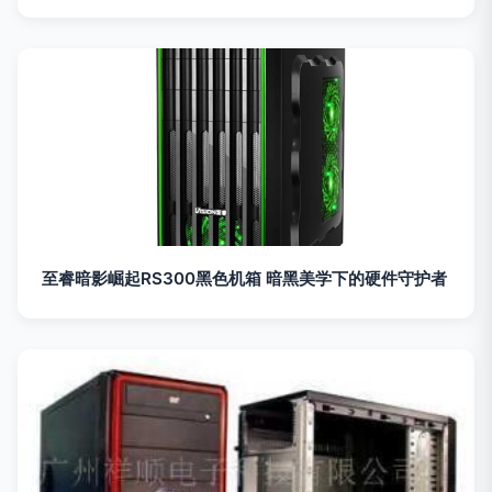
至睿暗影崛起RS300黑色机箱 暗黑美学下的硬件守护者