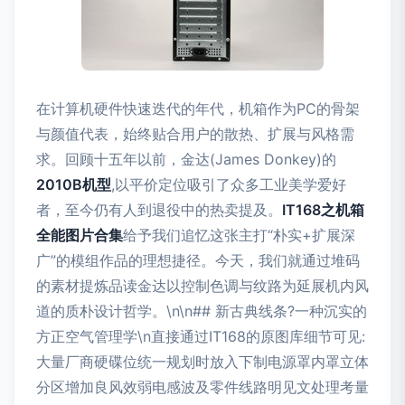
在计算机硬件快速迭代的年代，机箱作为PC的骨架
与颜值代表，始终贴合用户的散热、扩展与风格需
求。回顾十五年以前，金达(James Donkey)的
2010B机型
,以平价定位吸引了众多工业美学爱好
者，至今仍有人到退役中的热卖提及。
IT168之机箱
全能图片合集
给予我们追忆这张主打“朴实+扩展深
广”的模组作品的理想捷径。今天，我们就通过堆码
的素材提炼品读金达以控制色调与纹路为延展机内风
道的质朴设计哲学。\n\n## 新古典线条?一种沉实的
方正空气管理学\n直接通过IT168的原图库细节可见:
大量厂商硬碟位统一规划时放入下制电源罩内罩立体
分区增加良风效弱电感波及零件线路明见文处理考量