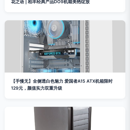
花之语 | 柏丰经典产品DO9机箱美艳绽放
【手慢无】全侧透白色魅力 爱国者A15 ATX机箱限时
129元，颜值实力双重升级