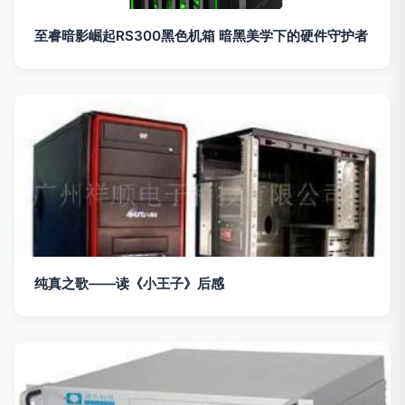
至睿暗影崛起RS300黑色机箱 暗黑美学下的硬件守护者
纯真之歌——读《小王子》后感