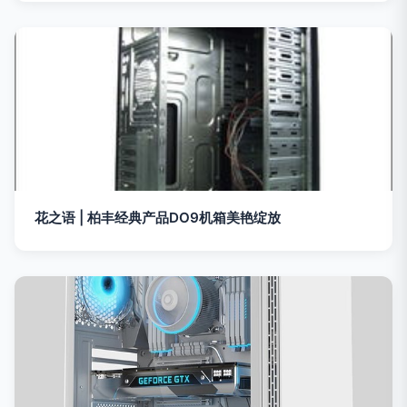
花之语 | 柏丰经典产品DO9机箱美艳绽放