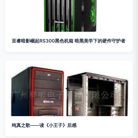
至睿暗影崛起RS300黑色机箱 暗黑美学下的硬件守护者
纯真之歌——读《小王子》后感